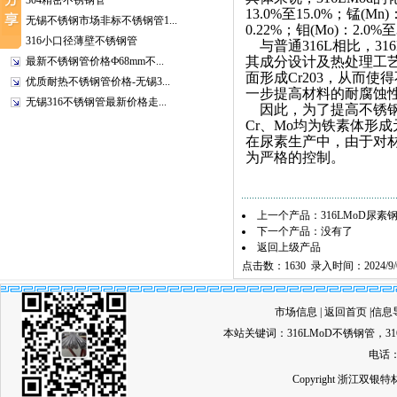
304精密不锈钢管
13.0%至15.0%；锰(M
无锡不锈钢市场非标不锈钢管1...
0.22%；钼(Mo)：2.0%至
316小口径薄壁不锈钢管
与普通316L相比，3
其成分设计及热处理工艺
最新不锈钢管价格Ф68mm不...
面形成Cr203，从而
优质耐热不锈钢管价格-无锡3...
一步提高材料的耐腐蚀
无锡316不锈钢管最新价格走...
因此，为了提高不锈钢的抗
Cr、Mo均为铁素体形
在尿素生产中，由于对材
为严格的控制。
上一个产品：
316LMoD尿素
下一个产品：没有了
返回上级产品
点击数：1630 录入时间：2024/9/
市场信息
|
返回首页
|
信息
本站关键词：
316LMoD不锈钢管
，
3
电话：0
Copyright 浙江