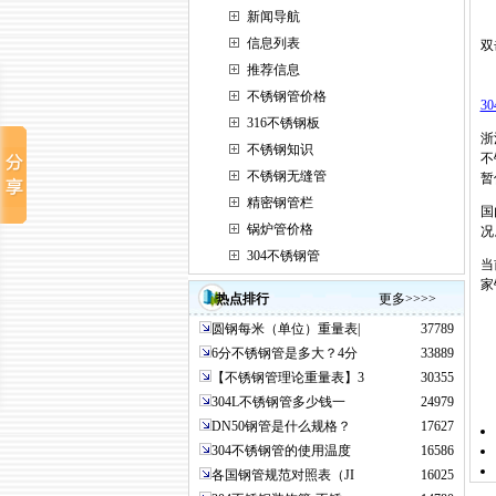
新闻导航
信息列表
双
推荐信息
不锈钢管价格
3
316不锈钢板
浙
不锈钢知识
不
不锈钢无缝管
暂
精密钢管栏
国
锅炉管价格
况
304不锈钢管
当
家
热点排行
更多>>>>
圆钢每米（单位）重量表|
37789
6分不锈钢管是多大？4分
33889
【不锈钢管理论重量表】3
30355
304L不锈钢管多少钱一
24979
DN50钢管是什么规格？
17627
304不锈钢管的使用温度
16586
各国钢管规范对照表（JI
16025