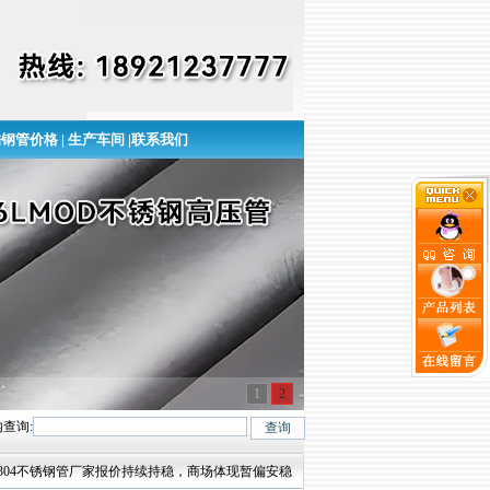
锈钢管价格
|
生产车间
|
联系我们
1
2
查询:
6L、321等六大常用钢种及2520、309S、904L、317L、347H、2205等特殊不锈钢
/ 304不锈钢管厂家报价持续持稳，商场体现暂偏安稳