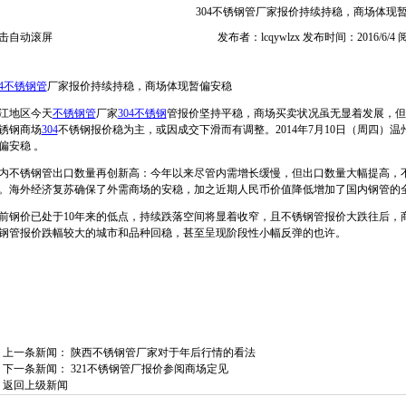
304不锈钢管厂家报价持续持稳，商场体现
击自动滚屏
发布者：lcqywlzx 发布时间：2016/6/4
04不锈钢管
厂家报价持续持稳，商场体现暂偏安稳
江地区今天
不锈钢管
厂家
304不锈钢
管报价坚持平稳，商场买卖状况虽无显着发展，但
锈钢商场
304
不锈钢报价稳为主，或因成交下滑而有调整。2014年7月10日（周四）温
偏安稳 。
内不锈钢管出口数量再创新高：今年以来尽管内需增长缓慢，但出口数量大幅提高，
。海外经济复苏确保了外需商场的安稳，加之近期人民币价值降低增加了国内钢管的
前钢价已处于10年来的低点，持续跌落空间将显着收窄，且不锈钢管报价大跌往后，
钢管报价跌幅较大的城市和品种回稳，甚至呈现阶段性小幅反弹的也许。
上一条新闻：
陕西不锈钢管厂家对于年后行情的看法
下一条新闻：
321不锈钢管厂报价参阅商场定见
返回上级新闻