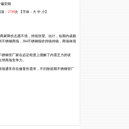
暂偏安稳
 阅读：
2739
次 【字体：
大
中
小
】
商家降价志愿不强，持续张望。估计，短期内成都
州不锈钢商场，304不锈钢报价持续持稳，商场体现
不锈钢管厂家在必定程度上缓解了内需乏力的状
全球商场竞争力。
商场通常存在修复性需求，不扫除前期不锈钢管厂