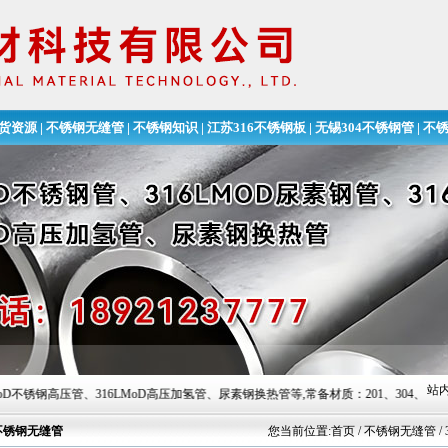
货资源
|
不锈钢无缝管
|
不锈钢知识
|
江苏316不锈钢板
|
无锡304不锈钢管
|
不
无缝钢管
站内
压管、316LMoD高压加氢管、尿素钢换热管等,常备材质：201、304、304L、316、31
不锈钢无缝管
您当前位置:
首页
/ 不锈钢无缝管 