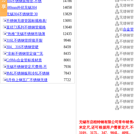
304不锈钢装饰管-不锈
14786
无缝钢管
500mm外径无锡304
14058
无缝钢管
无锡304不锈钢管:30
13829
无缝钢管
不锈钢无缝管国标规格表/
13691
无缝钢管
直径73系列不锈钢管规格
13640
铝
合金管
“热推”无锡不锈钢市场薄
12435
不锈钢管
316L不锈钢管焊接开裂
9946
不锈钢管
304、316不锈钢管硬
8459
不锈钢管
“非标不锈钢管定做”“无
8435
不锈钢管
不锈钢管
Cr9Mo合金管标准材质
8001
不锈钢管
无锡不锈钢管定尺费用-不
7936
不锈钢管
热轧不锈钢板和冷轧不锈钢
7843
不锈钢管
6月份上钢五厂不锈钢无缝
7722
不锈钢管
不锈钢管
不锈钢管
不锈钢管
不锈钢管
无锡市启程特钢有限公司常年销售
米
定尺
,
还可根据用户需要定尺
.
不
310S
、
317L
、
347
、
904L
、
409L
、