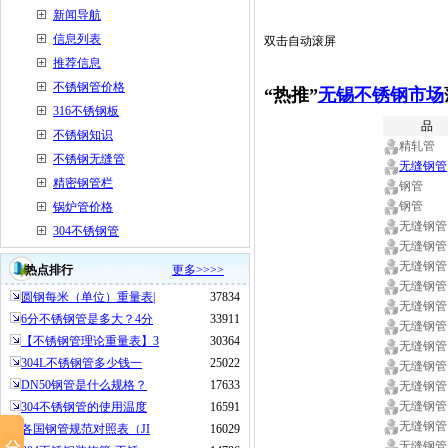
新闻导航
信息列表
双击自动滚屏
推荐信息
不锈钢管价格
“热推”
无锡不锈钢市场
316不锈钢板
品
不锈钢知识
精轧管
不锈钢无缝管
无缝钢管
精密钢管栏
钢管
钢管
锅炉管价格
无缝钢管
304不锈钢管
无缝钢管
无缝钢管
热点排行
更多>>>>
无缝钢管
圆钢每米（单位）重量表|
37834
无缝钢管
6分不锈钢管是多大？4分
33911
无缝钢管
【不锈钢管理论重量表】3
30364
无缝钢管
304L不锈钢管多少钱一
25022
无缝钢管
DN50钢管是什么规格？
17633
无缝钢管
无缝钢管
304不锈钢管的使用温度
16591
无缝钢管
各国钢管规范对照表（JI
16029
无缝钢管