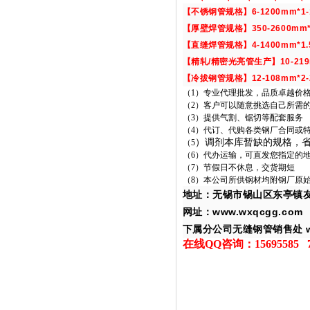
【
不锈钢管
规格
】
6
-1200mm
*1
【
厚壁焊管规格
】
350
-2600mm
【
直缝焊管规格
】
4
-1400mm
*1.
【
精轧
/
精密光亮管生产
】
10
-21
【
冷拔钢管规格
】
12
-108mm
*2
（
1
）专业代理批发，品质卓越价
（
2
）客户可以随意挑选自己所需
（
3
）提供气割、锯切等配套服务
（
4
）代订、代购各类钢厂合同或
）调剂本库暂缺的规格，
（
5
（
6
）代办运输，可直发您指定的
（
7
）节假日不休息，交货期短
（
8
）本公司所供钢材均附钢厂原
地址：无锡市锡山区东亭镇
www.wxqcgg.com
网址：
下属分公司无缝钢管销售处
在线
QQ
咨询：
15695585