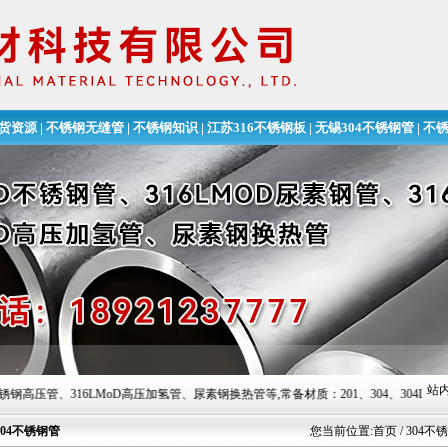
货资源
|
不锈钢无缝管
|
不锈钢知识
|
江苏316不锈钢板
|
无锡304不锈钢管
|
不
无缝钢管
站内
316LMoD高压加氢管、尿素钢换热管等,常备材质：201、304、304L、316、316L、
304不锈钢管
您当前位置:
首页
/ 304