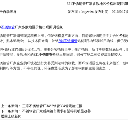
321不锈钢管厂家多数地区价格出现回调
击自动滚屏
发布者：lcqywlzx 发布时间：2016/9/17
1
不锈钢管
厂家多数地区价格出现回调现象
锈钢管厂家钢管现货积极上涨，但沪钢横盘不出方向。目前螺纹钢期货主力合约
价格
计）贴水98元/吨。从技术面来看，沪钢
304不锈钢管
站稳5日均线和10日均线，但仍受
月钢铁
行业
PMI回升至41.0%。主要分项指数当中，生产指数、新订单指数触底反弹，
行情转弱，多数地区的
321不锈钢管
价格出现回调，部分
市场
二三类资源跌幅较大。
锈钢管厂家企业的环境违法行为将受到法律的制裁。而环保话题也将在未来很长一段
制执行等方面，不夸张的说，环保也逐渐成为了影响
钢价
的主要因素之一。
上一条新闻：
正宗不锈钢管厂34*2钢管304管规格汇报
下一条新闻：
不锈钢管厂家后期钢市需求有望得到明显改善
返回上级新闻