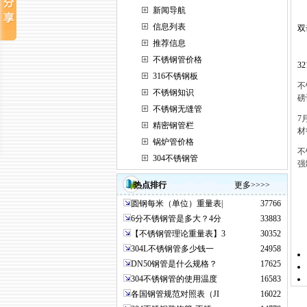
新闻导航
信息列表
双
推荐信息
不锈钢管价格
32
316不锈钢板
不
不锈钢知识
磅
不锈钢无缝管
7
精密钢管栏
材
锅炉管价格
不
304不锈钢管
强
热点排行
更多>>>>
圆钢每米（单位）重量表|
37766
6分不锈钢管是多大？4分
33883
【不锈钢管理论重量表】3
30352
304L不锈钢管多少钱一
24958
DN50钢管是什么规格？
17625
304不锈钢管的使用温度
16583
各国钢管规范对照表（JI
16022