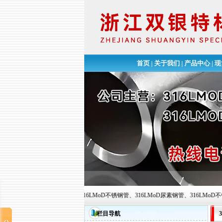
首页
|
关于我们
|
产品中心
|
现
迎您的到来!公司主营：316LMoD不锈钢管、316LMoD尿素钢管、316LMoD不锈钢高压管、
栏目导航