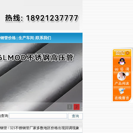
锈钢管价格
|
生产车间
|
联系我们
1
2
查询:
321等六大常用钢种及2520、309S、904L、317L、347H、2205等特殊不锈钢管钢号
不锈钢管 / 321不锈钢管厂家多数地区价格出现回调现象