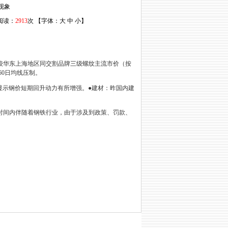
现象
 阅读：
2913
次 【字体：
大
中
小
】
较华东上海地区同交割品牌三级螺纹主流市价（按
60日均线压制。
显示
钢价
短期回升动力有所增强。●建材：昨国内建
时间内伴随着钢铁行业，由于涉及到政策、罚款、