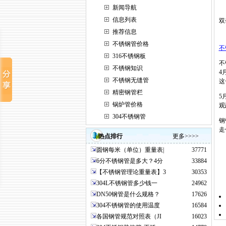
新闻导航
信息列表
双
推荐信息
不锈钢管价格
不
316不锈钢板
不
不锈钢知识
4
不锈钢无缝管
这
精密钢管栏
5
锅炉管价格
观
304不锈钢管
钢
走
热点排行
更多>>>>
圆钢每米（单位）重量表|
37771
6分不锈钢管是多大？4分
33884
【不锈钢管理论重量表】3
30353
304L不锈钢管多少钱一
24962
DN50钢管是什么规格？
17626
304不锈钢管的使用温度
16584
各国钢管规范对照表（JI
16023