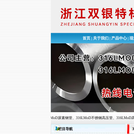
首页
|
关于我们
|
产品中心
|
现
LMoD不锈钢管、316LMoD尿素钢管、316LMoD不锈钢高压管、316LMoD高压加氢管、尿
栏目导航