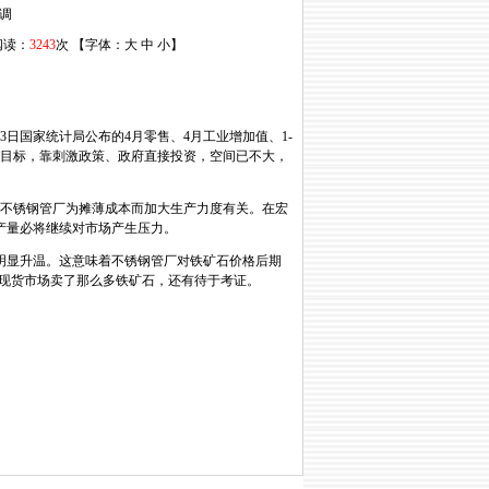
调
 阅读：
3243
次 【字体：
大
中
小
】
日国家统计局公布的4月零售、4月工业增加值、1-
期目标，靠刺激政策、政府直接投资，空间已不大，
与不锈钢管厂为摊薄成本而加大生产力度有关。在宏
产量必将继续对市场产生压力。
明显升温。这意味着不锈钢管厂对铁矿石价格后期
在现货市场卖了那么多铁矿石，还有待于考证。