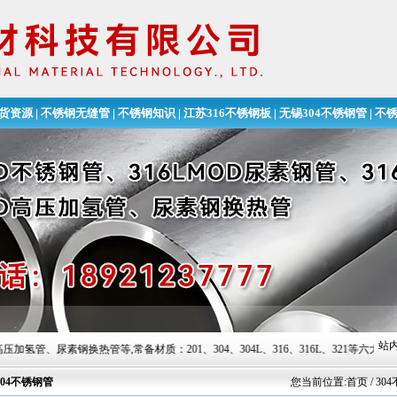
货资源
|
不锈钢无缝管
|
不锈钢知识
|
江苏316不锈钢板
|
无锡304不锈钢管
|
不
无缝钢管
站内
素钢换热管等,常备材质：201、304、304L、316、316L、321等六大常用钢种及252
304不锈钢管
您当前位置:
首页
/ 3