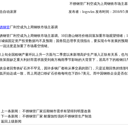
不锈钢管厂利空成为上周钢铁市场主基
击自动滚屏
发布者：lcqywlzx 发布时间：2016/9/5
锈钢管
厂利空成为上周钢铁市场主基调
锈钢管厂利空成为上周钢铁市场主基调。10日唐山钢坯价格回落加重市场观望情绪；13
月城镇固定资产投资数据均不及预期；国务院总理李克强指出，要实现今年发展的预
一说法更是加重了市场看空情绪。
月上旬全国粗钢产量环比上升一方面与二季度以来新增高炉生产渐入正轨有关系，也
政策面缺乏重大利好而需求面受到南方梅雨季节影响的大背景下，居高不下的粗钢日
铁业者回售铁矿石并不罕见，因许多钢厂都有从事交易的部门，只是近期回售的情形
低开始达成一致，而上周进口铁矿石价格每吨也下跌6-7美元。而中国钢铁企业是否
上一条新闻：
不锈钢管厂家后期钢市需求有望得到明显改善
下一条新闻：
不锈钢管厂家 耐腐蚀性强的不锈钢管生产制造
返回上级新闻