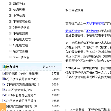
新闻导航
信息列表
双击自动滚屏
推荐信息
不锈钢管价格
高科技产品之一
无锡不锈钢管
厂产
316不锈钢板
无锡不锈钢
管厂
不锈钢管
归于高科
不锈钢知识
看姓名都晓得，不锈钢管在乎于即
不锈钢无缝管
为了处理奥氏体不过的敏化态晶间腐
精密钢管栏
又有所下降。20世纪70年代以来，
锅炉管价格
入的最大氮量，列如≤0.40%或
高压下加氮，所获得的高氮（在加压
304不锈钢管
氮固溶强化和冷作硬化相结合，使
热点排行
更多>>>>
20世纪40年代面世的以锰、氮代
仅占其不锈钢总产值的百分之几，
圆钢每米（单位）重量表|
37788
氏体不锈钢管的呈现以及高氮无锰
6分不锈钢管是多大？4分
33889
【不锈钢管理论重量表】3
30354
304L不锈钢管多少钱一
24978
DN50钢管是什么规格？
17627
304不锈钢管的使用温度
16585
各国钢管规范对照表（JI
16025
上一条新闻：
不锈钢管厂家121