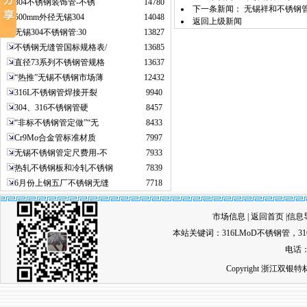
304不锈钢装饰管-不锈
14780
下一条新闻：
无锡祥和不锈钢
500mm外径无锡304
14048
返回上级新闻
无锡304不锈钢管:30
13827
不锈钢无缝管国标规格表/
13685
直径73系列不锈钢管规格
13637
“热推”无锡不锈钢市场薄
12432
316L不锈钢管焊接开裂
9940
304、316不锈钢管硬
8457
“非标不锈钢管定做”“无
8433
Cr9Mo合金管标准材质
7997
无锡不锈钢管定尺费用-不
7933
热轧不锈钢板和冷轧不锈钢
7839
6月份上钢五厂不锈钢无缝
7718
市场信息
|
返回首页
|
信息
本站关键词：
316LMoD不锈钢管
，
3
电话：0
Copyright 浙江