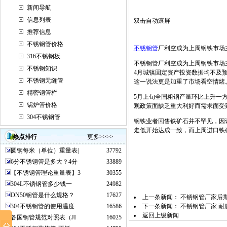
新闻导航
信息列表
双击自动滚屏
推荐信息
不锈钢管价格
不锈钢管
厂利空成为上周钢铁市场
316不锈钢板
不锈钢管厂利空成为上周钢铁市场主
不锈钢知识
4月城镇固定资产投资数据均不及
不锈钢无缝管
这一说法更是加重了市场看空情绪
精密钢管栏
5月上旬全国粗钢产量环比上升一
锅炉管价格
观政策面缺乏重大利好而需求面受
304不锈钢管
钢铁业者回售铁矿石并不罕见，因
走低开始达成一致，而上周进口铁
热点排行
更多>>>>
圆钢每米（单位）重量表|
37792
6分不锈钢管是多大？4分
33889
【不锈钢管理论重量表】3
30355
304L不锈钢管多少钱一
24982
DN50钢管是什么规格？
17627
上一条新闻：
不锈钢管厂家后
304不锈钢管的使用温度
16586
下一条新闻：
不锈钢管厂家 
返回上级新闻
各国钢管规范对照表（JI
16025