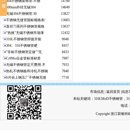
304不锈钢装饰管-不锈
14780
500mm外径无锡304
14049
无锡304不锈钢管:30
13827
不锈钢无缝管国标规格表/
13685
直径73系列不锈钢管规格
13637
“热推”无锡不锈钢市场薄
12432
316L不锈钢管焊接开裂
9940
304、316不锈钢管硬
8457
“非标不锈钢管定做”“无
8433
Cr9Mo合金管标准材质
7997
无锡不锈钢管定尺费用-不
7933
热轧不锈钢板和冷轧不锈钢
7840
6月份上钢五厂不锈钢无缝
7718
市场信息
|
返回首页
|
信息
本站关键词：
316LMoD不锈钢管
，
3
电话：0
Copyright 浙江