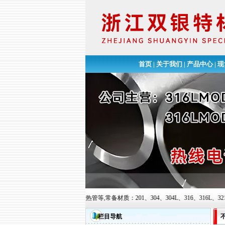
首页
|
关于我们
|
产品中心
|
现
高压加氢管、尿素钢换热管等,常备材质：201、304、304L、316、316L、321等六大常用
栏目导航