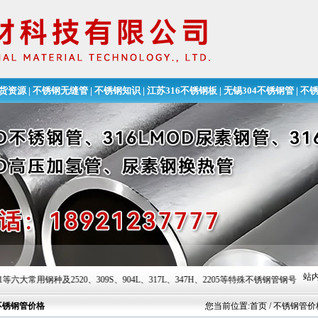
货资源
|
不锈钢无缝管
|
不锈钢知识
|
江苏316不锈钢板
|
无锡304不锈钢管
|
不
无缝钢管
站内
钢种及2520、309S、904L、317L、347H、2205等特殊不锈钢管钢号！咨询热线:1
不锈钢管价格
您当前位置:
首页
/ 不锈钢管价