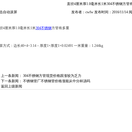
直径4厘米厚1.0毫米长1米304不锈钢方管
击自动滚屏
发布者：cwfw 发布时间：2016/11/14
径4厘米厚1.0毫米长1米
304不锈钢
方管有多重
算方式：边长40×4÷3.14－厚度1×厚度1×0.02491 一米重量：1.244kg
上一条新闻：
304不锈钢方管现货价格跟涨较为乏力
下一条新闻：
不锈钢管厂不锈钢管价格涨能从中分杯汤吗
返回上级新闻