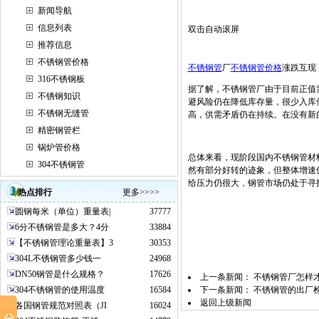
新闻导航
信息列表
双击自动滚屏
推荐信息
不锈钢管价格
不锈钢管
厂
不锈钢管价格
涨跌互现
316不锈钢板
据了解，不锈钢管厂由于目前正值
不锈钢知识
避风险仍在降低库存量，很少入库
不锈钢无缝管
高，供需矛盾仍在持续。在没有新
精密钢管栏
锅炉管价格
总体来看，现阶段国内不锈钢管材
304不锈钢管
然有部分好转的迹象，但整体增速
给压力仍很大，钢管市场仍处于寻
热点排行
更多>>>>
圆钢每米（单位）重量表|
37777
6分不锈钢管是多大？4分
33884
【不锈钢管理论重量表】3
30353
304L不锈钢管多少钱一
24968
DN50钢管是什么规格？
17626
上一条新闻：
不锈钢管厂怎样
304不锈钢管的使用温度
16584
下一条新闻：
不锈钢管的出厂
返回上级新闻
各国钢管规范对照表（JI
16024