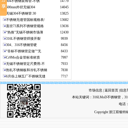
304不锈钢装饰管-不锈
14779
500mm外径无锡304
14045
无锡304不锈钢管:30
13825
不锈钢无缝管国标规格表/
13682
直径73系列不锈钢管规格
13636
“热推”无锡不锈钢市场薄
12430
316L不锈钢管焊接开裂
9939
304、316不锈钢管硬
8456
“非标不锈钢管定做”“无
8433
Cr9Mo合金管标准材质
7997
无锡不锈钢管定尺费用-不
7933
热轧不锈钢板和冷轧不锈钢
7838
6月份上钢五厂不锈钢无缝
7717
市场信息
|
返回首页
|
信息
本站关键词：
316LMoD不锈钢管
，
3
电话：0
Copyright 浙江