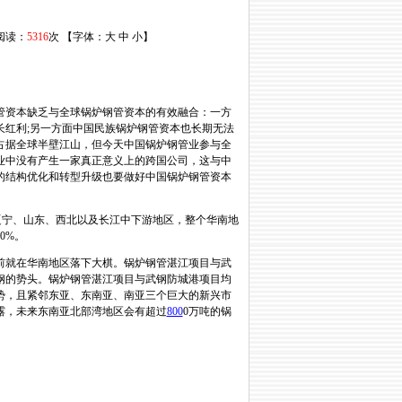
 阅读：
5316
次 【字体：
大
中
小
】
管资本缺乏与全球锅炉钢管资本的有效融合：一方
红利;另一方面中国民族锅炉钢管资本也长期无法
占据全球半壁江山，但今天中国锅炉钢管业参与全
业中没有产生一家真正意义上的跨国公司，这与中
的结构优化和转型升级也要做好中国锅炉钢管资本
辽宁、山东、西北以及长江中下游地区，整个华南地
0%。
就在华南地区落下大棋。锅炉钢管湛江项目与武
钢的势头。锅炉钢管湛江项目与武钢防城港项目均
势，且紧邻东亚、东南亚、南亚三个巨大的新兴市
露，未来东南亚北部湾地区会有超过
800
0万吨的锅