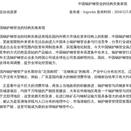
中国锅炉钢管业的结构失衡表现
击自动滚屏
发布者：lcqywlzx 发布时间：2016/12/5
国锅炉钢管业的结构失衡表现
国锅炉钢管业的结构失衡还表现在国内外两大市场在资本结构上的割裂，中国锅炉钢
，受政策限制外来资本无法自由进入中国本土锅炉钢管业参与行业竞争，分享行业成长
现走出去在全球范围内投资布局制造体系，实现属地化制造。今天中国锅炉钢管业虽
竞争的方式仍然是原始的产品输出，中国锅炉钢管资本高度集中在本土。锅炉钢管行
外主流锅炉钢管企业多为跨国公司或全球化公司形成鲜明对比。因此，中国锅炉钢管
全球布局调整，提升全球化经营能力。
内锅炉钢管产业长期存在“北强南弱”、“北钢南运”的格局，产业中心分布在河北、
几乎没有大型钢企。例如，广东是国内最大的钢材消费市场，但钢材自给率只有大约4
是看中这个巨大的消费市场，再加上当地政府的积极推进，锅炉钢管与武钢多年前
防城港项目，均按千万吨级的产能投资建设，大有在华南地区再造一个锅炉钢管与武
于北部湾地区，这里坐拥天然良港，在进口铁矿石与钢材运输方面具备很大的成本优
，被认为是亚洲海岸线与人口分布的地理中心，市场潜能巨大。锅炉钢管管理层曾透
钢管产能，这里可能成为新的全球锅炉钢管中心。