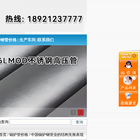
锈钢管价格
|
生产车间
|
联系我们
1
2
查询:
6、316L、321等六大常用钢种及2520、309S、904L、317L、347H、2205等
首页
/ 锅炉管价格 / 中国锅炉钢管业的结构失衡表现