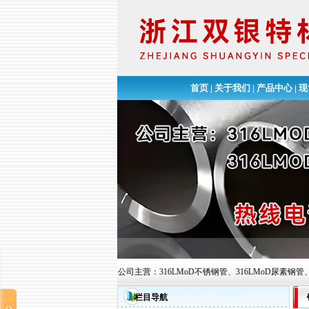
首页
|
关于我们
|
产品中心
|
现
科技有限公司欢迎您的到来!公司主营：316LMoD不锈钢管、316LMoD尿素钢管、316LMo
栏目导航