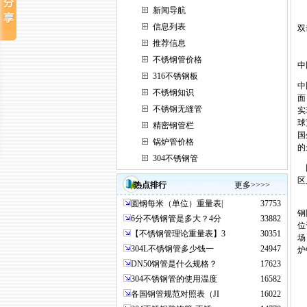
新闻导航
信息列表
双
推荐信息
不锈钢管价格
中
316不锈钢板
中
不锈钢知识
面
不锈钢无缝管
实
球
精密钢管栏
国
锅炉管价格
的
304不锈钢管
国
区
热点排行
更多>>>>
正
圆钢每米（单位）重量表|
37753
钢
6分不锈钢管是多大？4分
33882
位
【不锈钢管理论重量表】3
30351
场
304L不锈钢管多少钱一
24947
炉
DN50钢管是什么规格？
17623
304不锈钢管的使用温度
16582
各国钢管规范对照表（JI
16022