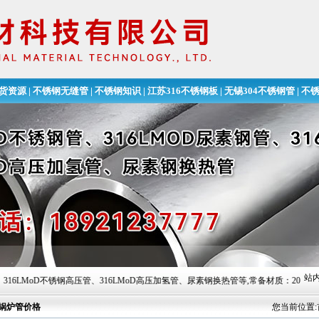
货资源
|
不锈钢无缝管
|
不锈钢知识
|
江苏316不锈钢板
|
无锡304不锈钢管
|
不
无缝钢管
站内
D不锈钢高压管、316LMoD高压加氢管、尿素钢换热管等,常备材质：201、304、304L、31
锅炉管价格
您当前位置: